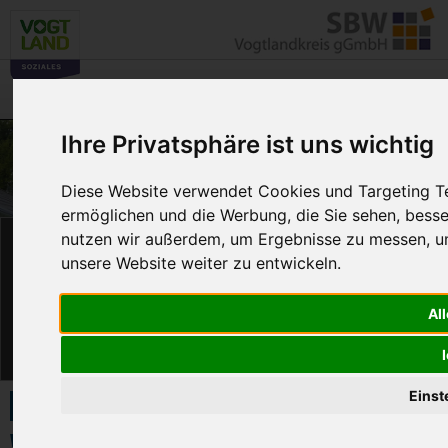
Menü
☰
Ihre Privatsphäre ist uns wichtig
Diese Website verwendet Cookies und Targeting Tec
ermöglichen und die Werbung, die Sie sehen, besse
nutzen wir außerdem, um Ergebnisse zu messen, 
News
SelbstBewusst Weiterkommen
unsere Website weiter zu entwickeln.
mit der SBW Vogtlandkreis
gGmbH!
Ihre berufliche Zukunft beginnt hier –
Al
stöbern Sie gern durch unsere aktuellen
Stellenanzeigen!
Einst
Wohnstätte Syratal Kauschwitz