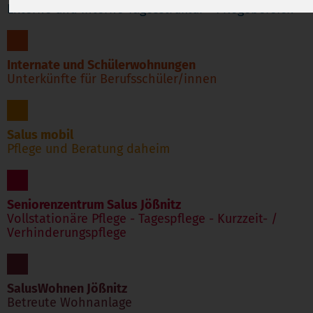
Externe und interne Tagesstruktur - Pflegebereich
Internate und Schülerwohnungen
Unterkünfte für Berufsschüler/innen
Salus mobil
Pflege und Beratung daheim
Seniorenzentrum Salus Jößnitz
Vollstationäre Pflege - Tagespflege - Kurzzeit- /
Verhinderungspflege
SalusWohnen Jößnitz
Betreute Wohnanlage