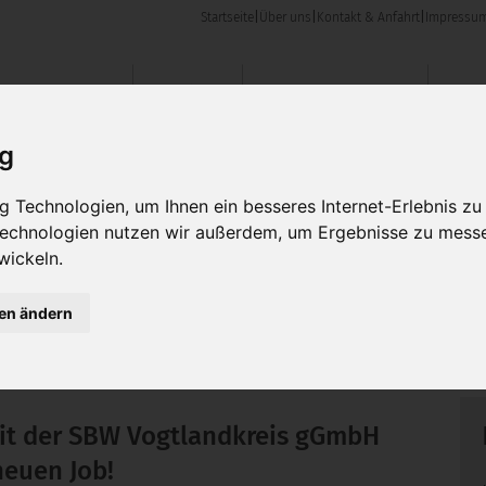
Startseite
|
Über uns
|
Kontakt & Anfahrt
|
Impressu
en & Angebote
Karriere
Kontakt & Anfahrt
ig
 Technologien, um Ihnen ein besseres Internet-Erlebnis zu
 Technologien nutzen wir außerdem, um Ergebnisse zu mess
wickeln.
gen ändern
t der SBW Vogtlandkreis gGmbH
neuen Job!