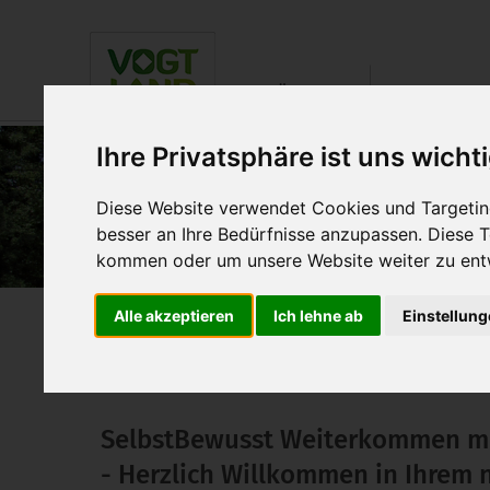
Über uns
Einrichtung
Ihre Privatsphäre ist uns wicht
Diese Website verwendet Cookies und Targeting
besser an Ihre Bedürfnisse anzupassen. Diese
kommen oder um unsere Website weiter zu ent
Karriere
Alle akzeptieren
Ich lehne ab
Einstellun
Stellenangebote
SelbstBewusst Weiterkommen mi
-
Herzlich Willkommen in Ihrem 