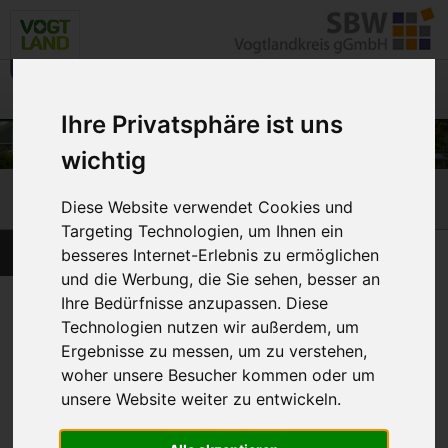
Menü
☰
Ihre Privatsphäre ist uns
wichtig
Kontakt & Anfahrt
Diese Website verwendet Cookies und
Targeting Technologien, um Ihnen ein
Geschäftsstelle
besseres Internet-Erlebnis zu ermöglichen
und die Werbung, die Sie sehen, besser an
Ihre Bedürfnisse anzupassen. Diese
Technologien nutzen wir außerdem, um
Die Geschäftsstelle der SBW Vogtlandkreis gGmbH
Ergebnisse zu messen, um zu verstehen,
finden Sie direkt in unserem Seniorenzentrum
woher unsere Besucher kommen oder um
Salus in Jößnitz. Bei Fragen rufen Sie uns gern an
unsere Website weiter zu entwickeln.
und vereinbaren Sie einen Termin.