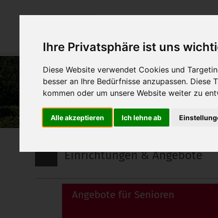
Über uns
Einrichtung
Ihre Privatsphäre ist uns wicht
Diese Website verwendet Cookies und Targeting
besser an Ihre Bedürfnisse anzupassen. Diese
kommen oder um unsere Website weiter zu ent
Alle akzeptieren
Ich lehne ab
Einstellun
Einrichtungen & Angebote
Angebote für Senioren