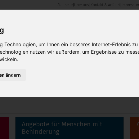
Startseite
|
Über uns
|
Kontakt & Anfahrt
|
Impressu
en & Angebote
Karriere
Kontakt & Anfahrt
ig
 Technologien, um Ihnen ein besseres Internet-Erlebnis zu
 Technologien nutzen wir außerdem, um Ergebnisse zu mess
wickeln.
gen ändern
Angebote für Menschen mit
Behinderung