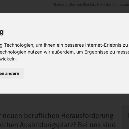
Startseite
|
Über uns
|
Kontakt & Anfahrt
|
Impressu
en & Angebote
Karriere
Kontakt & Anfahrt
ig
 Technologien, um Ihnen ein besseres Internet-Erlebnis zu
 Technologien nutzen wir außerdem, um Ergebnisse zu mess
wickeln.
gen ändern
er neuen beruflichen Herausforderung
ichen Ausbildungsplatz? Bei uns sind