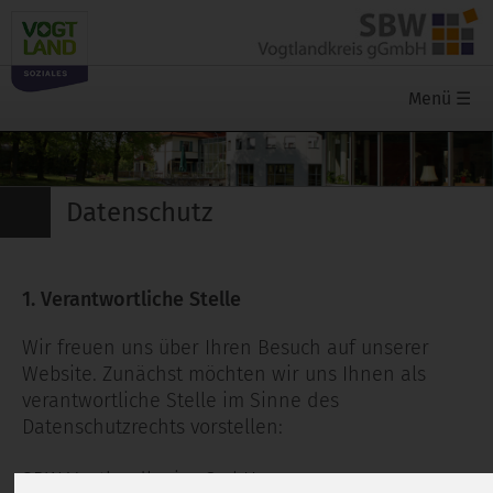
Menü
☰
Datenschutz
1. Verantwortliche Stelle
Wir freuen uns über Ihren Besuch auf unserer
Website. Zunächst möchten wir uns Ihnen als
verantwortliche Stelle im Sinne des
Datenschutzrechts vorstellen:
SBW Vogtlandkreis gGmbH