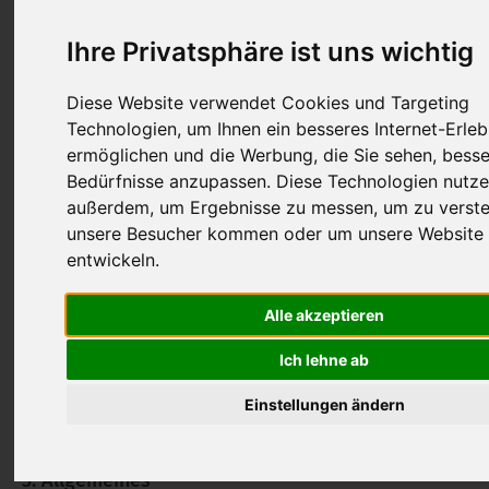
Geschäftsführerin Fr. Dr. phil. Annett Stark
Robert-Koch-Str.1
Ihre Privatsphäre ist uns wichtig
08547 Plauen OT Jößnitz
Diese Website verwendet Cookies und Targeting
gf@sbw-vogtlandkreis.de
Technologien, um Ihnen ein besseres Internet-Erleb
ermöglichen und die Werbung, die Sie sehen, besse
Bedürfnisse anzupassen. Diese Technologien nutze
außerdem, um Ergebnisse zu messen, um zu verst
2. Datenschutzbeauftragter
unsere Besucher kommen oder um unsere Website 
SBW Vogtlandkreis gGmbH
entwickeln.
Datenschutzbeauftragter Hr. Ulrich Göring
Robert-Koch-Str.1
Alle akzeptieren
08547 Plauen OT Jößnitz
Ich lehne ab
ds.sbw@sbw-vogtlandkreis.de
Einstellungen ändern
3. Allgemeines